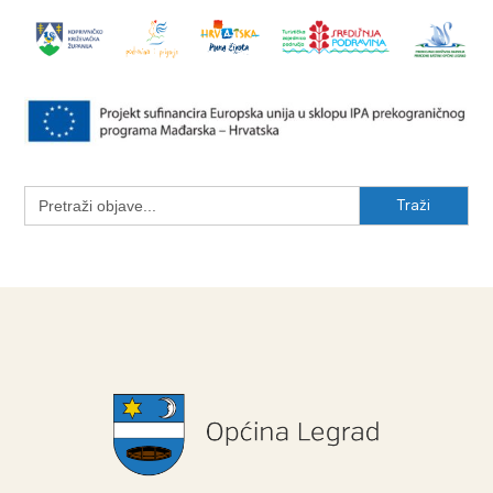
Search
for: