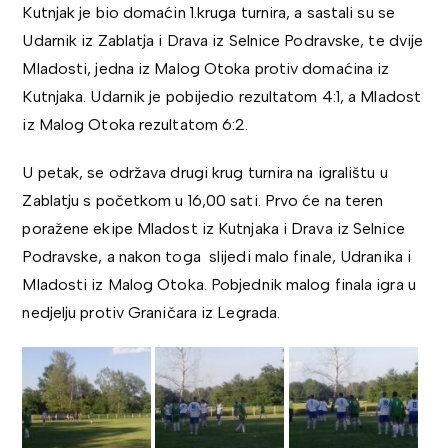
Kutnjak je bio domaćin 1.kruga turnira, a sastali su se
Udarnik iz Zablatja i Drava iz Selnice Podravske, te dvije
Mladosti, jedna iz Malog Otoka protiv domaćina iz
Kutnjaka. Udarnik je pobijedio rezultatom 4:1, a Mladost
iz Malog Otoka rezultatom 6:2.
U petak, se održava drugi krug turnira na igralištu u
Zablatju s početkom u 16,00 sati. Prvo će na teren
poražene ekipe Mladost iz Kutnjaka i Drava iz Selnice
Podravske, a nakon toga slijedi malo finale, Udranika i
Mladosti iz Malog Otoka. Pobjednik malog finala igra u
nedjelju protiv Graničara iz Legrada.