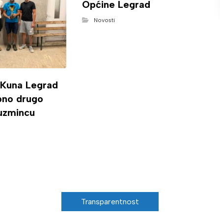
Općine Legrad
Novosti
 Kuna Legrad
ipno drugo
uzmincu
Transparentnost