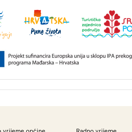
 vrijeme općine
Radno vrijeme