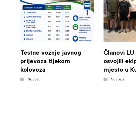
Testne vožnje javnog
Članovi LU
prijevoza tijekom
osvojili ek
kolovoza
mjesto u K
Novosti
Novosti