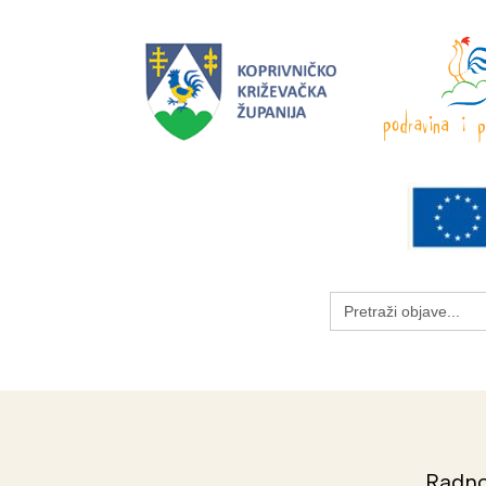
Search
for:
Radno