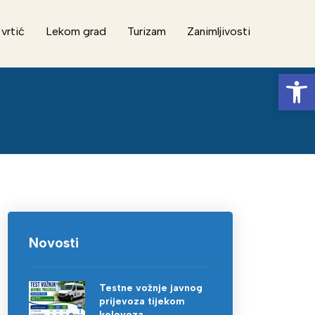
 vrtić
Lekom grad
Turizam
Zanimljivosti
Op
Novosti
Testne vožnje javnog
prijevoza tijekom
kolovoza