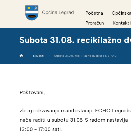
Početna
Općinska
Proračun
Kontakti
Subota 31.08. recikilažno 
Novosti
Subota 31.08. recikilažno dvorište NE RADI!
Poštovani,
zbog održavanja manifestacije ECHO Legradsko
neće raditi u subotu 31.08. S radom nastavlja
13:00 - 17:00 sati.