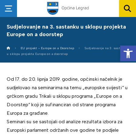
Sudjelovanje na 3. sastanku u sklopu projekta
Europe on a doorstep
Op
EU projekt - Europe on a Doorstep
Sudjelovanje na 3. sastanku
u sklopu projekta Europe on a doorstep
Od 17. do 20. lipnja 2019. godine, općinski načelnik je
sudjelovao na seminarima na temu „europske svijesti“ u
grčkom gradu Trikali u sklopu programa „Europe on a
Doorstep“ koji je sufinanciran od strane programa
Europa za građane.
Seminari su se sastojali od analize rezultata izbora za
Europski parlament održanih ove godine te podjele