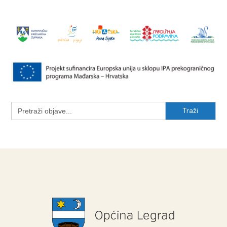
Search
for: