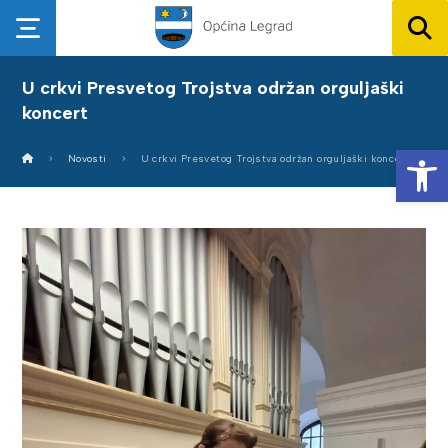
U crkvi Presvetog Trojstva održan orguljaški
koncert
Op
Novosti
U crkvi Presvetog Trojstva održan orguljaški koncert