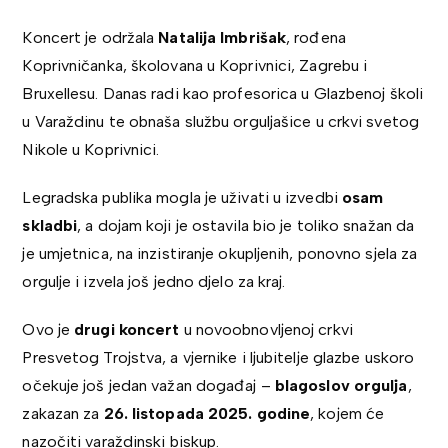
Koncert je održala
Natalija Imbrišak
, rođena
Koprivničanka, školovana u Koprivnici, Zagrebu i
Bruxellesu. Danas radi kao profesorica u Glazbenoj školi
u Varaždinu te obnaša službu orguljašice u crkvi svetog
Nikole u Koprivnici.
Legradska publika mogla je uživati u izvedbi
osam
skladbi
, a dojam koji je ostavila bio je toliko snažan da
je umjetnica, na inzistiranje okupljenih, ponovno sjela za
orgulje i izvela još jedno djelo za kraj.
Ovo je
drugi koncert
u novoobnovljenoj crkvi
Presvetog Trojstva, a vjernike i ljubitelje glazbe uskoro
očekuje još jedan važan događaj –
blagoslov orgulja
,
zakazan za
26. listopada 2025. godine
, kojem će
nazočiti varaždinski biskup.