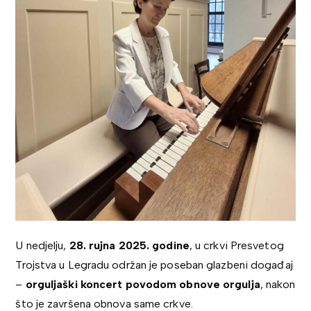
U nedjelju,
28. rujna 2025. godine
, u crkvi Presvetog
Trojstva u Legradu održan je poseban glazbeni događaj
–
orguljaški koncert povodom obnove orgulja
, nakon
što je završena obnova same crkve.