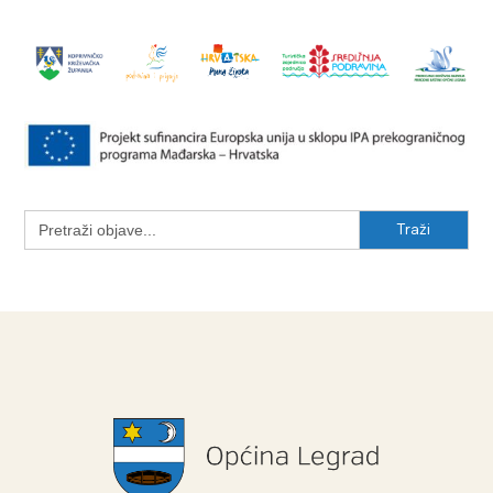
Search
for: