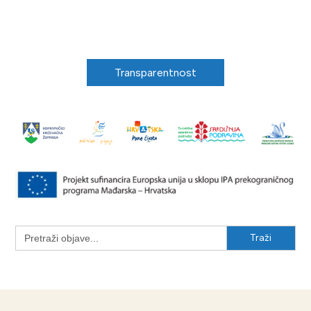
Transparentnost
Search
for: