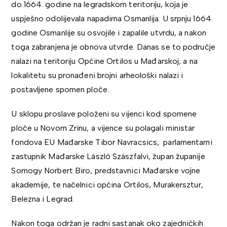
do 1664. godine na legradskom teritoriju, koja je
uspješno odolijevala napadima Osmanlija. U srpnju 1664.
godine Osmanlije su osvojile i zapalile utvrdu, a nakon
toga zabranjena je obnova utvrde. Danas se to područje
nalazi na teritoriju Općine Ortilos u Mađarskoj, a na
lokalitetu su pronađeni brojni arheološki nalazi i
postavljene spomen ploče.
U sklopu proslave položeni su vijenci kod spomene
ploče u Novom Zrinu, a vijence su polagali ministar
fondova EU Mađarske Tibor Navracsics, parlamentarni
zastupnik Mađarske László Szászfalvi, župan županije
Somogy Norbert Biro, predstavnici Mađarske vojne
akademije, te načelnici općina Ortilos, Murakersztur,
Belezna i Legrad.
Nakon toga održan je radni sastanak oko zajedničkih