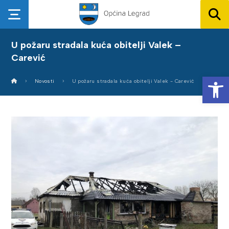
U požaru stradala kuća obitelji Valek –
Carević
Op
Novosti
U požaru stradala kuća obitelji Valek - Carević