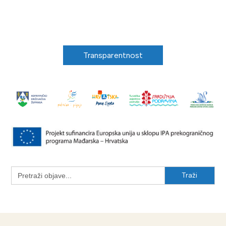
Transparentnost
Search
for: