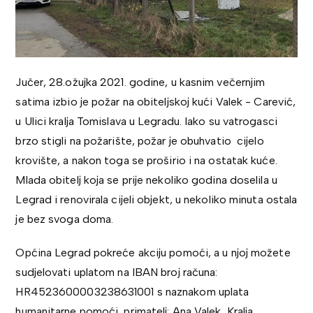
Jučer, 28.ožujka 2021. godine, u kasnim večernjim
satima izbio je požar na obiteljskoj kući Valek - Carević,
u Ulici kralja Tomislava u Legradu. Iako su vatrogasci
brzo stigli na požarište, požar je obuhvatio cijelo
krovište, a nakon toga se proširio i na ostatak kuće.
Mlada obitelj koja se prije nekoliko godina doselila u
Legrad i renovirala cijeli objekt, u nekoliko minuta ostala
je bez svoga doma.
Općina Legrad pokreće akciju pomoći, a u njoj možete
sudjelovati uplatom na IBAN broj računa:
HR4523600003238631001 s naznakom uplata
humanitarne pomoći, primatelj: Ana Valek, Kralja