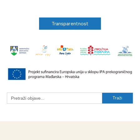
Transparentnost
Search
for: