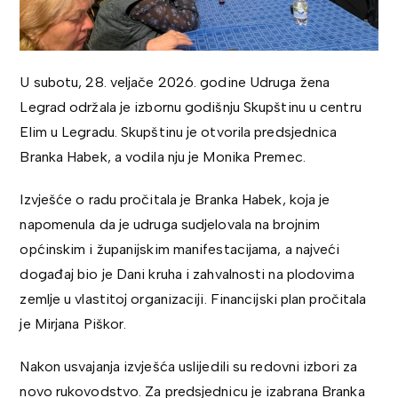
U subotu, 28. veljače 2026. godine Udruga žena
Legrad održala je izbornu godišnju Skupštinu u centru
Elim u Legradu. Skupštinu je otvorila predsjednica
Branka Habek, a vodila nju je Monika Premec.
Izvješće o radu pročitala je Branka Habek, koja je
napomenula da je udruga sudjelovala na brojnim
općinskim i županijskim manifestacijama, a najveći
događaj bio je Dani kruha i zahvalnosti na plodovima
zemlje u vlastitoj organizaciji. Financijski plan pročitala
je Mirjana Piškor.
Nakon usvajanja izvješća uslijedili su redovni izbori za
novo rukovodstvo. Za predsjednicu je izabrana Branka