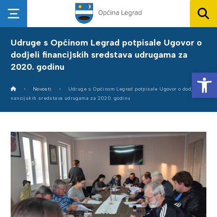
Udruge s Općinom Legrad potpisale Ugovor o
dodjeli financijskih sredstava udrugama za
2020. godinu
Op
Novosti
Udruge s Općinom Legrad potpisale Ugovor o dodjeli fi
nancijskih sredstava udrugama za 2020. godinu