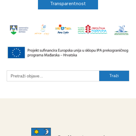
Transparentnost
Search
for: