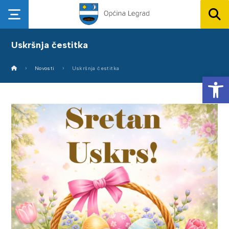
Uskršnja čestitka
Novosti
Uskršnja čestitka
Op