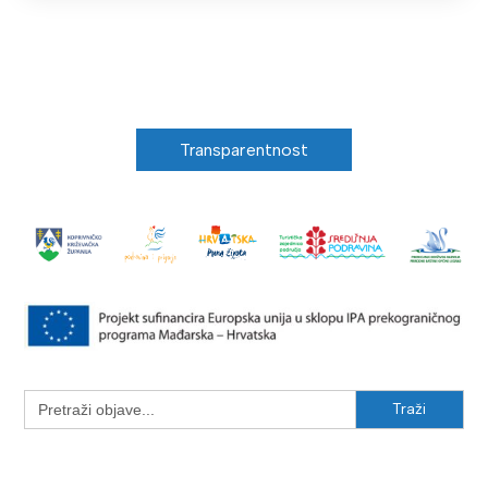
Transparentnost
Search
for: