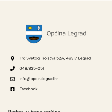
Trg Svetog Trojstva 52A, 48317 Legrad
048/835-051
info@opcinalegrad.hr
Facebook
Radno vrijeme općine