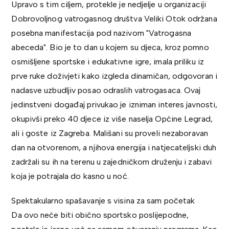
Upravo s tim ciljem, protekle je nedjelje u organizaciji
Dobrovoljnog vatrogasnog društva Veliki Otok održana
posebna manifestacija pod nazivom "Vatrogasna
abeceda". Bio je to dan u kojem su djeca, kroz pomno
osmišljene sportske i edukativne igre, imala priliku iz
prve ruke doživjeti kako izgleda dinamičan, odgovoran i
nadasve uzbudljiv posao odraslih vatrogasaca. Ovaj
jedinstveni događaj privukao je izniman interes javnosti,
okupivši preko 40 djece iz više naselja Općine Legrad,
ali i goste iz Zagreba. Mališani su proveli nezaboravan
dan na otvorenom, a njihova energija i natjecateljski duh
zadržali su ih na terenu u zajedničkom druženju i zabavi
koja je potrajala do kasno u noć.
Spektakularno spašavanje s visina za sam početak
Da ovo neće biti obično sportsko poslijepodne,