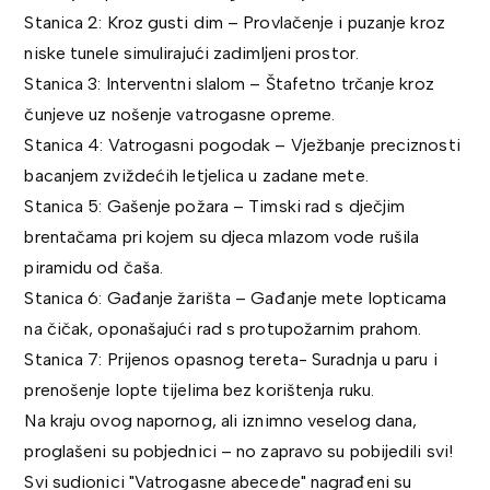
Stanica 2: Kroz gusti dim – Provlačenje i puzanje kroz
niske tunele simulirajući zadimljeni prostor.
Stanica 3: Interventni slalom – Štafetno trčanje kroz
čunjeve uz nošenje vatrogasne opreme.
Stanica 4: Vatrogasni pogodak – Vježbanje preciznosti
bacanjem zviždećih letjelica u zadane mete.
Stanica 5: Gašenje požara – Timski rad s dječjim
brentačama pri kojem su djeca mlazom vode rušila
piramidu od čaša.
Stanica 6: Gađanje žarišta – Gađanje mete lopticama
na čičak, oponašajući rad s protupožarnim prahom.
Stanica 7: Prijenos opasnog tereta- Suradnja u paru i
prenošenje lopte tijelima bez korištenja ruku.
Na kraju ovog napornog, ali iznimno veselog dana,
proglašeni su pobjednici – no zapravo su pobijedili svi!
Svi sudionici "Vatrogasne abecede" nagrađeni su