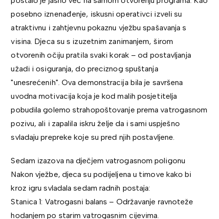
postalo je jasno već na samom otvorenju programa. Kao
posebno iznenađenje, iskusni operativci izveli su
atraktivnu i zahtjevnu pokaznu vježbu spašavanja s
visina. Djeca su s izuzetnim zanimanjem, širom
otvorenih očiju pratila svaki korak – od postavljanja
užadi i osiguranja, do preciznog spuštanja
"unesrećenih". Ova demonstracija bila je savršena
uvodna motivacija koja je kod malih posjetitelja
pobudila golemo strahopoštovanje prema vatrogasnom
pozivu, ali i zapalila iskru želje da i sami uspješno
svladaju prepreke koje su pred njih postavljene.
Sedam izazova na dječjem vatrogasnom poligonu
Nakon vježbe, djeca su podijeljena u timove kako bi
kroz igru svladala sedam radnih postaja:
Stanica 1: Vatrogasni balans – Održavanje ravnoteže
hodanjem po starim vatrogasnim cijevima.