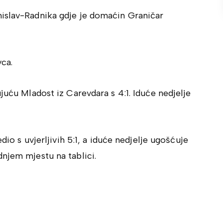
islav-Radnika gdje je domaćin Graničar
ca.
juću Mladost iz Carevdara s 4:1. Iduće nedjelje
dio s uvjerljivih 5:1, a iduće nedjelje ugošćuje
njem mjestu na tablici.