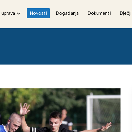
 uprava
Novosti
Događanja
Dokumenti
Dječji