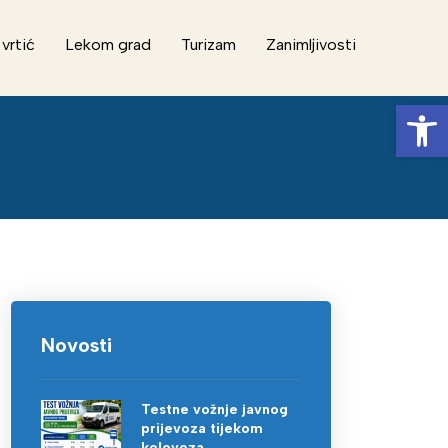
 vrtić
Lekom grad
Turizam
Zanimljivosti
Op
Novosti
Testne vožnje javnog
prijevoza tijekom
kolovoza