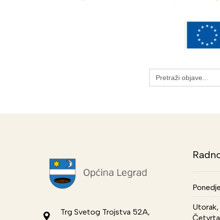
Search
for:
Radno
Ponedje
Utorak, 
Trg Svetog Trojstva 52A,
Četvrta