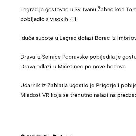
Legrad je gostovao u Sv. Ivanu Žabno kod Tom
pobijedio s visokih 4:1.
Iduće subote u Legrad dolazi Borac iz Imbriov
Drava iz Selnice Podravske pobijedila je gostu
Drava odlazi u Mičetinec po nove bodove.
Udarnik iz Zablatja ugostio je Prigorje i pobije
Mladost VR koja se trenutno nalazi na predzad