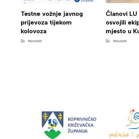
Testne vožnje javnog
Članovi LU
prijevoza tijekom
osvojili ek
kolovoza
mjesto u K
Novosti
Novosti