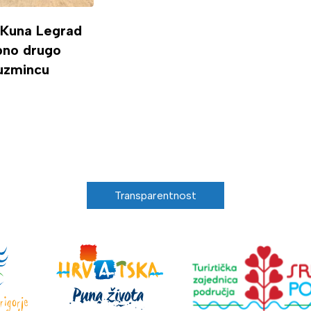
 Kuna Legrad
ipno drugo
uzmincu
Transparentnost