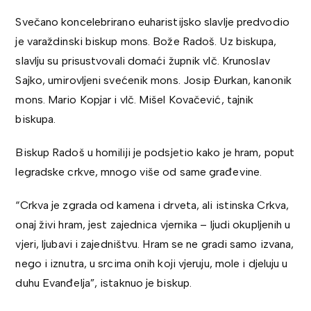
Svečano koncelebrirano euharistijsko slavlje predvodio
je varaždinski biskup mons. Bože Radoš. Uz biskupa,
slavlju su prisustvovali domaći župnik vlč. Krunoslav
Sajko, umirovljeni svećenik mons. Josip Đurkan, kanonik
mons. Mario Kopjar i vlč. Mišel Kovačević, tajnik
biskupa.
Biskup Radoš u homiliji je podsjetio kako je hram, poput
legradske crkve, mnogo više od same građevine.
“Crkva je zgrada od kamena i drveta, ali istinska Crkva,
onaj živi hram, jest zajednica vjernika – ljudi okupljenih u
vjeri, ljubavi i zajedništvu. Hram se ne gradi samo izvana,
nego i iznutra, u srcima onih koji vjeruju, mole i djeluju u
duhu Evanđelja”, istaknuo je biskup.