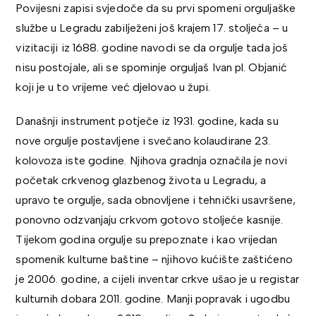
Povijesni zapisi svjedoče da su prvi spomeni orguljaške
službe u Legradu zabilježeni još krajem 17. stoljeća – u
vizitaciji iz 1688. godine navodi se da orgulje tada još
nisu postojale, ali se spominje orguljaš Ivan pl. Objanić
koji je u to vrijeme već djelovao u župi.
Današnji instrument potječe iz 1931. godine, kada su
nove orgulje postavljene i svečano kolaudirane 23.
kolovoza iste godine. Njihova gradnja označila je novi
početak crkvenog glazbenog života u Legradu, a
upravo te orgulje, sada obnovljene i tehnički usavršene,
ponovno odzvanjaju crkvom gotovo stoljeće kasnije.
Tijekom godina orgulje su prepoznate i kao vrijedan
spomenik kulturne baštine – njihovo kućište zaštićeno
je 2006. godine, a cijeli inventar crkve ušao je u registar
kulturnih dobara 2011. godine. Manji popravak i ugodbu