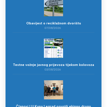
Obavijest o reciklažnom dvorištu
07/08/2026
Testne vožnje javnog prijevoza tijekom kolovoza
03/08/2026
Članovi LU Kuna Legrad osvojili ekipno drugo