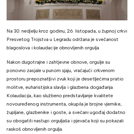
Na 30. nedjelju kroz godinu, 26. listopada, u župnoj crkvi
Presvetog Trojstva u Legradu održana je svečanost
blagoslova i kolaudacije obnovljenih orgulja.
Nakon dugotrajne i zahtjevne obnove, orgulje su
ponovno zasjale u punom sjaju, vraćajući crkvenom
prostoru prepoznatljivi zvuk koji je desetljećima pratio
molitve, euharistijska slavlja i glazbena događanja.
Kolaudacija, kao službeno predstavljanje kvalitete
novouređenog instrumenta, okupila je brojne vjernike,
župljane, glazbenike i goste, a svečani ugođaj dodatno
su obogatili nastupi orguljaša i pjevača koji su pokazali
raskoš obnovljenih orgulja.