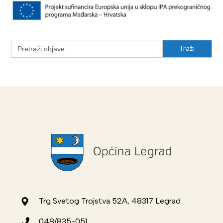
Search
for:
Trg Svetog Trojstva 52A, 48317 Legrad
048/835-051