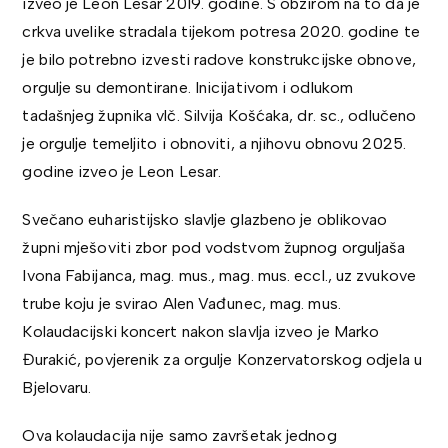
izveo je Leon Lesar 2019. godine. S obzirom na to da je
crkva uvelike stradala tijekom potresa 2020. godine te
je bilo potrebno izvesti radove konstrukcijske obnove,
orgulje su demontirane. Inicijativom i odlukom
tadašnjeg župnika vlč. Silvija Košćaka, dr. sc., odlučeno
je orgulje temeljito i obnoviti, a njihovu obnovu 2025.
godine izveo je Leon Lesar.
Svečano euharistijsko slavlje glazbeno je oblikovao
župni mješoviti zbor pod vodstvom župnog orguljaša
Ivona Fabijanca, mag. mus., mag. mus. eccl., uz zvukove
trube koju je svirao Alen Vađunec, mag. mus.
Kolaudacijski koncert nakon slavlja izveo je Marko
Đurakić, povjerenik za orgulje Konzervatorskog odjela u
Bjelovaru.
Ova kolaudacija nije samo završetak jednog