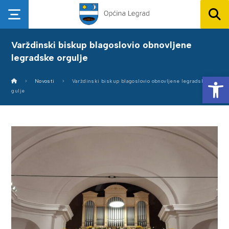
Varždinski biskup blagoslovio obnovljene
legradske orgulje
Op
Novosti
Varždinski biskup blagoslovio obnovljene legradske or
gulje