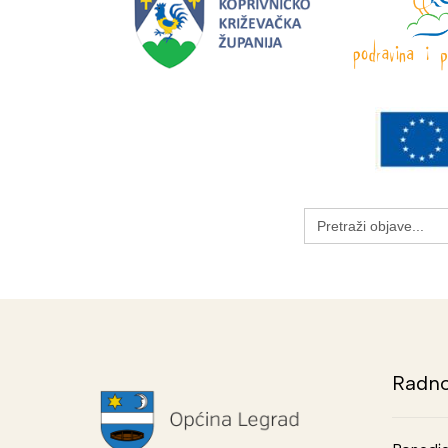
Search
for:
Radno