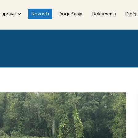
 uprava
Novosti
Događanja
Dokumenti
Dječji