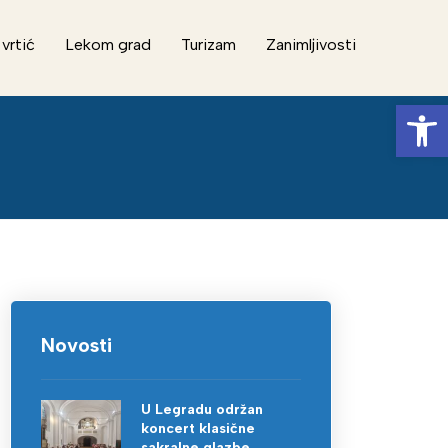
 vrtić
Lekom grad
Turizam
Zanimljivosti
Op
Novosti
U Legradu održan
koncert klasične
sakralne glazbe