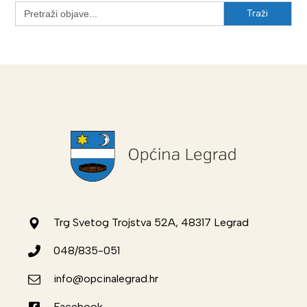
Search
for:
Trg Svetog Trojstva 52A, 48317 Legrad
048/835-051
info@opcinalegrad.hr
Facebook