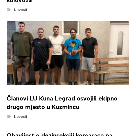
kolovoza
Novosti
Članovi LU Kuna Legrad osvojili ekipno
drugo mjesto u Kuzmincu
Novosti
Obavijest o dezinsekciji komaraca na