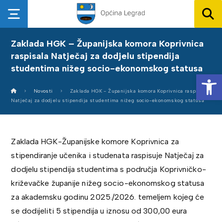
Zaklada HGK – Županijska komora Koprivnica
raspisala Natječaj za dodjelu stipendija
studentima nižeg socio-ekonomskog statusa
Op
Novosti
Zaklada HGK - Županijska komora Koprivnica raspisala
Natječaj za dodjelu stipendija studentima nižeg socio-ekonomskog statusa
Zaklada HGK-Županijske komore Koprivnica za
stipendiranje učenika i studenata raspisuje Natječaj za
dodjelu stipendija studentima s područja Koprivničko-
križevačke županije nižeg socio-ekonomskog statusa
za akademsku godinu 2025./2026. temeljem kojeg će
se dodijeliti 5 stipendija u iznosu od 300,00 eura