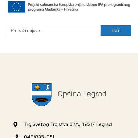
Search
for:
Trg Svetog Trojstva 52A, 48317 Legrad
048/835-051