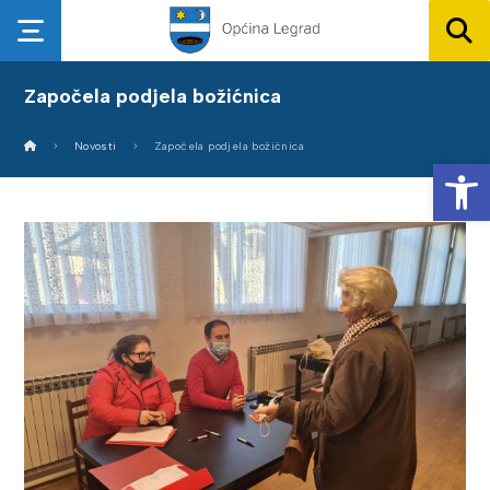
Započela podjela božićnica
Novosti
Započela podjela božićnica
Op