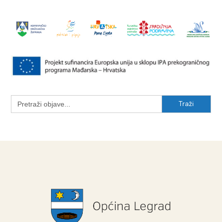
Search
for: