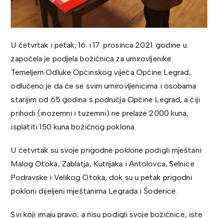
U četvrtak i petak, 16. i 17. prosinca 2021. godine u
započela je podjela božićnica za umirovljenike.
Temeljem Odluke Općinskog vijeća Općine Legrad,
odlučeno je da će se svim umirovljenicima i osobama
starijim od 65 godina s područja Općine Legrad, a čiji
prihodi (inozemni i tuzemni) ne prelaze 2000 kuna,
isplatiti 150 kuna božićnog poklona.
U četvrtak su svoje prigodne poklone podigli mještani
Malog Otoka, Zablatja, Kutnjaka i Antolovca, Selnice
Podravske i Velikog Otoka, dok su u petak prigodni
pokloni dijeljeni mještanima Legrada i Šoderice.
Svi koji imaju pravo, a nisu podigli svoje božićnice, iste