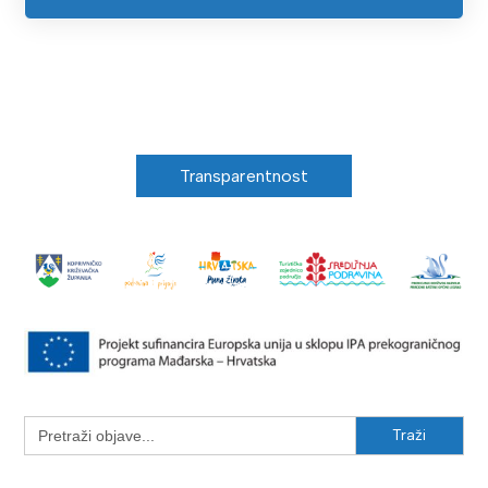
Transparentnost
Search
for: