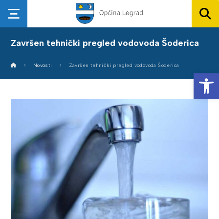
Završen tehnički pregled vodovoda Šoderica
Novosti
Završen tehnički pregled vodovoda Šoderica
Op