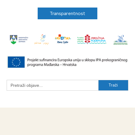
Transparentnost
Search
for: