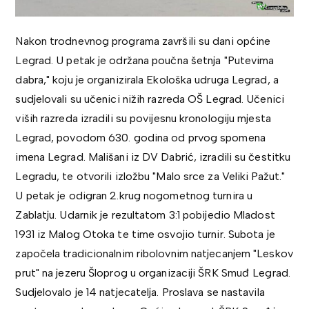
Nakon trodnevnog programa završili su dani općine
Legrad. U petak je održana poučna šetnja "Putevima
dabra," koju je organizirala Ekološka udruga Legrad, a
sudjelovali su učenici nižih razreda OŠ Legrad. Učenici
viših razreda izradili su povijesnu kronologiju mjesta
Legrad, povodom 630. godina od prvog spomena
imena Legrad. Mališani iz DV Dabrić, izradili su čestitku
Legradu, te otvorili izložbu "Malo srce za Veliki Pažut."
U petak je odigran 2.krug nogometnog turnira u
Zablatju. Udarnik je rezultatom 3:1 pobijedio Mladost
1931 iz Malog Otoka te time osvojio turnir. Subota je
započela tradicionalnim ribolovnim natjecanjem "Leskov
prut" na jezeru Šloprog u organizaciji ŠRK Smuđ Legrad.
Sudjelovalo je 14 natjecatelja. Proslava se nastavila