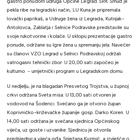
gastro ponudom udruga Općine Legrad. ŠRK Smuđ je
pekla ribe na legradski način, LU Kuna je pripremala
lovački paprikaš, a Udruge žena iz Legrada, Kutnjak-
Antolovca, Zablatja i Selnice Podravske predstavile su
svoje rukotvorine i kolače. U sklopu prezentacije gastro
ponude, održane su Igre žena u spremanju jela. Navečer
su članovi VZO Legrad u Selnici Podravskoj održali
vatrogasni tehnički zbor. U 20,00 sati započeo je
kulturno - umjetnički program u Legradskom domu.
U nedjelju, je na blagadan Presvetog Trojstva, u župnoj
crkvi održana Sveta misa. U 13,00 sati otvoren je
vodovod na Šoderici. Svečano ga je otvorio župan
Koprivničko-križevačke županije gosp. Darko Koren. U
14,00 sati održana je svečana sjednica Općinskog
vijeća, uz goste i uzvanike. Sjednicu je otvorila
predsjednica vijeća gđa. Snježana Kuzmić, a izvješće o