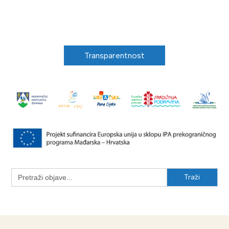
Transparentnost
Search
for: