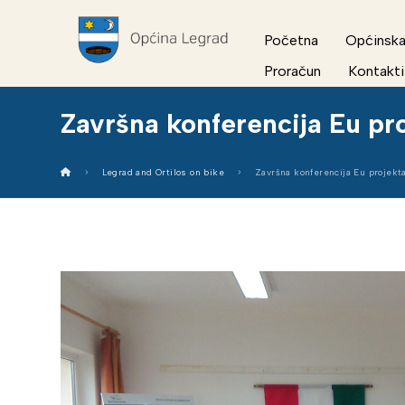
Početna
Općinska
Proračun
Kontakti
Završna konferencija Eu pro
Legrad and Ortilos on bike
Završna konferencija Eu projekta