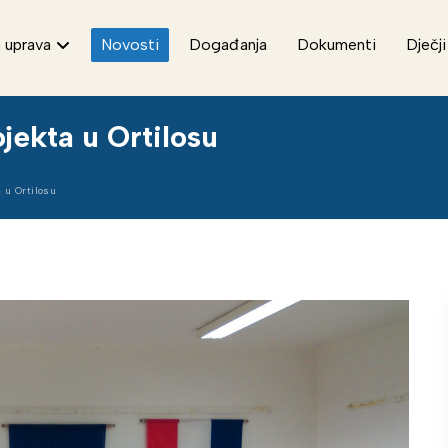
 uprava
Novosti
Događanja
Dokumenti
Dječji
jekta u Ortilosu
 u Ortilosu