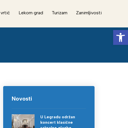
 vrtić
Lekom grad
Turizam
Zanimljivosti
Op
Novosti
U Legradu održan
koncert klasične
sakralne glazbe