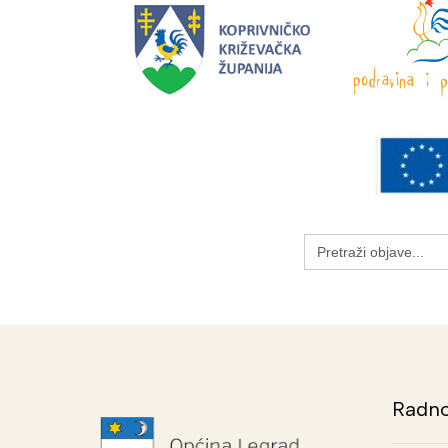
Search
for:
Radno