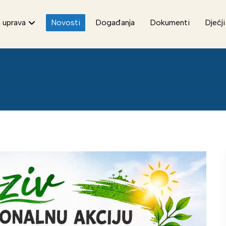
 uprava
Novosti
Događanja
Dokumenti
Dječji