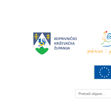
Search
for: