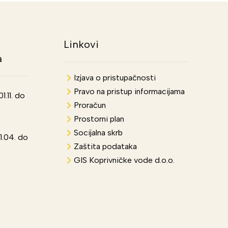
Linkovi
a
Izjava o pristupačnosti
Pravo na pristup informacijama
.11. do
Proračun
Prostorni plan
Socijalna skrb
1.04. do
Zaštita podataka
GIS Koprivničke vode d.o.o.