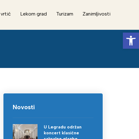
 vrtić
Lekom grad
Turizam
Zanimljivosti
Op
Novosti
U Legradu održan
koncert klasične
sakralne glazbe