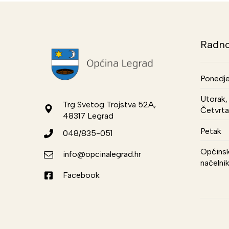
Radno
Ponedje
Utorak, 
Trg Svetog Trojstva 52A,
Četvrta
48317 Legrad
Petak
048/835-051
Općinsk
info@opcinalegrad.hr
načelni
Facebook