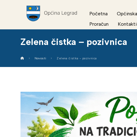
Početna
Općinska
Proračun
Kontakti
Zelena čistka – pozivnica
Novosti
Zelena čistka - pozivnica