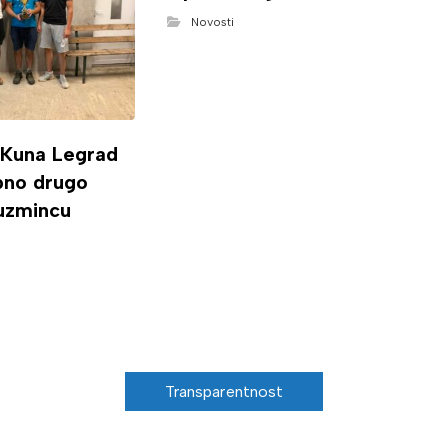
Novosti
 Kuna Legrad
ipno drugo
uzmincu
Transparentnost