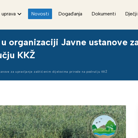
 uprava
Novosti
Događanja
Dokumenti
Dječji
u organizaciji Javne ustanove z
učju KKŽ
tanove za upravljanje zaštićenim dijelovima prirode na području KKŽ