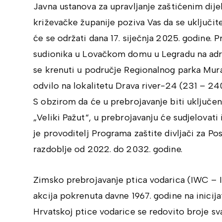
Javna ustanova za upravljanje zaštićenim dij
križevačke županije poziva Vas da se uključi
će se održati dana 17. siječnja 2025. godine. 
sudionika u Lovačkom domu u Legradu na adre
se krenuti u područje Regionalnog parka Mura
odvilo na lokalitetu Drava river-24 (231 – 2
S obzirom da će u prebrojavanje biti uključ
„Veliki Pažut“, u prebrojavanju će sudjelovat
je provoditelj Programa zaštite divljači za Pos
razdoblje od 2022. do 2032. godine.
Zimsko prebrojavanje ptica vodarica (IWC – 
akcija pokrenuta davne 1967. godine na inicija
Hrvatskoj ptice vodarice se redovito broje sv