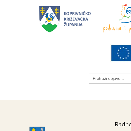
Search
for:
Radno