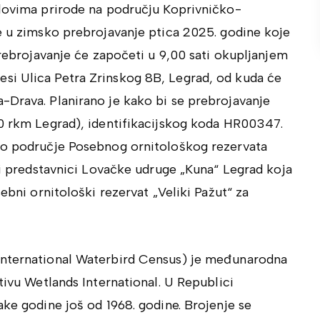
elovima prirode na području Koprivničko-
te u zimsko prebrojavanje ptica 2025. godine koje
Prebrojavanje će započeti u 9,00 sati okupljanjem
si Ulica Petra Zrinskog 8B, Legrad, od kuda će
-Drava. Planirano je kako bi se prebrojavanje
40 rkm Legrad), identifikacijskog koda HR00347.
eno područje Posebnog ornitološkog rezervata
i i predstavnici Lovačke udruge „Kuna“ Legrad koja
ebni ornitološki rezervat „Veliki Pažut“ za
International Waterbird Census) je međunarodna
tivu Wetlands International. U Republici
ake godine još od 1968. godine. Brojenje se