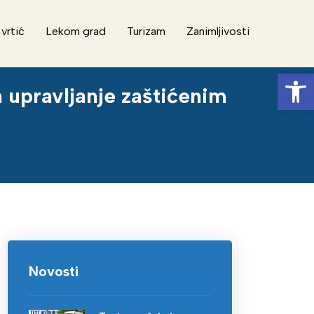
 vrtić
Lekom grad
Turizam
Zanimljivosti
Op
a upravljanje zaštićenim
Novosti