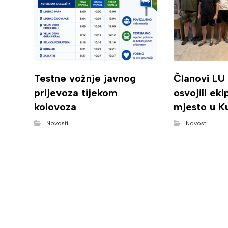
Testne vožnje javnog
Članovi LU
prijevoza tijekom
osvojili ek
kolovoza
mjesto u K
Novosti
Novosti