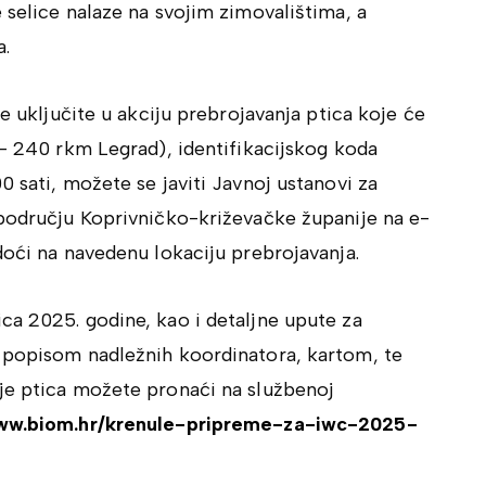
 selice nalaze na svojim zimovalištima, a
a.
ne uključite u akciju prebrojavanja ptica koje će
 – 240 rkm Legrad), identifikacijskog koda
0 sati, možete se javiti Javnoj ustanovi za
 području Koprivničko-križevačke županije na e-
doći na navedenu lokaciju prebrojavanja.
ca 2025. godine, kao i detaljne upute za
 popisom nadležnih koordinatora, kartom, te
je ptica možete pronaći na službenoj
www.biom.hr/krenule-pripreme-za-iwc-2025-