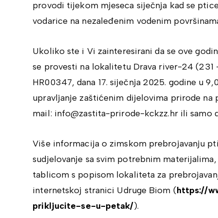
provodi tijekom mjeseca siječnja kad se ptice
vodarice na nezaleđenim vodenim površinam
Ukoliko ste i Vi zainteresirani da se ove godi
se provesti na lokalitetu Drava river-24 (231
HR00347, dana 17. siječnja 2025. godine u 9,0
upravljanje zaštićenim dijelovima prirode na
mail: info@zastita-prirode-kckzz.hr ili samo 
Više informacija o zimskom prebrojavanju pti
sudjelovanje sa svim potrebnim materijalima,
tablicom s popisom lokaliteta za prebrojavan
internetskoj stranici Udruge Biom (
https://
prikljucite-se-u-petak/
).