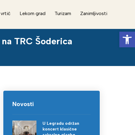
 vrtić
Lekom grad
Turizam
Zanimljivosti
Op
ta na TRC Šoderica
Novosti
U Legradu održan
koncert klasične
sakralne glazbe