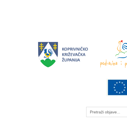
Search
for: