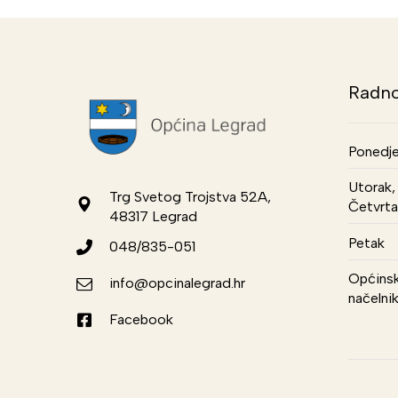
Radno
Ponedje
Utorak, 
Trg Svetog Trojstva 52A,
Četvrta
48317 Legrad
Petak
048/835-051
Općinsk
info@opcinalegrad.hr
načelni
Facebook