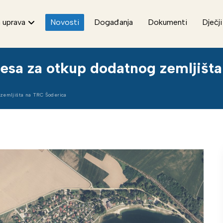
 uprava
Novosti
Događanja
Dokumenti
Dječji
eresa za otkup dodatnog zemljiš
 zemljišta na TRC Šoderica