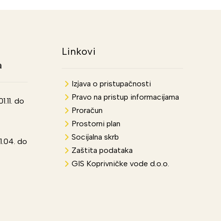
Linkovi
a
Izjava o pristupačnosti
Pravo na pristup informacijama
.11. do
Proračun
Prostorni plan
Socijalna skrb
1.04. do
Zaštita podataka
GIS Koprivničke vode d.o.o.