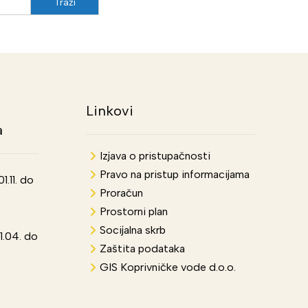
Linkovi
a
Izjava o pristupačnosti
Pravo na pristup informacijama
.11. do
Proračun
Prostorni plan
Socijalna skrb
1.04. do
Zaštita podataka
GIS Koprivničke vode d.o.o.