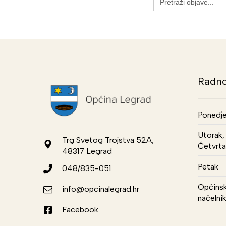
for:
Radno
Ponedje
Utorak, 
Trg Svetog Trojstva 52A,
Četvrta
48317 Legrad
Petak
048/835-051
Općinsk
info@opcinalegrad.hr
načelni
Facebook