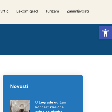
 vrtić
Lekom grad
Turizam
Zanimljivosti
Op
Novosti
U Legradu održan
koncert klasične
sakralne glazbe