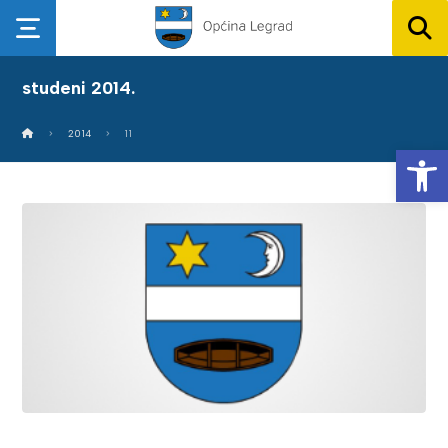
studeni 2014.
2014
11
Op