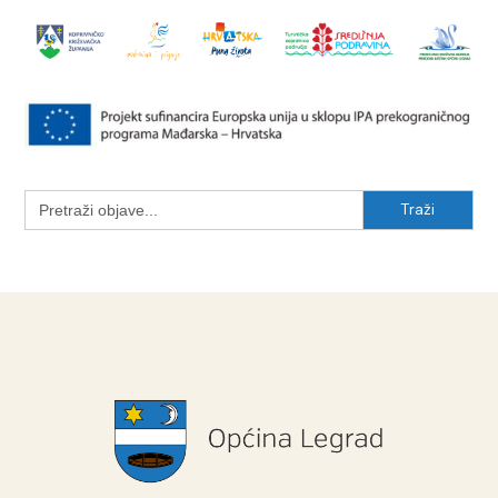
Search
for: