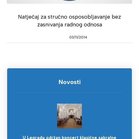
Natječaj za stručno osposobljavanje bez
zasnivanja radnog odnosa
03/11/2014
Novosti
U Legradu održan koncert klasične sakralne