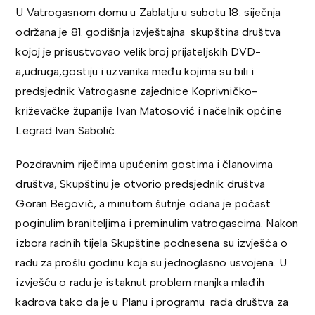
U Vatrogasnom domu u Zablatju u subotu 18. siječnja
održana je 81. godišnja izvještajna skupština društva
kojoj je prisustvovao velik broj prijateljskih DVD-
a,udruga,gostiju i uzvanika među kojima su bili i
predsjednik Vatrogasne zajednice Koprivničko-
križevačke županije Ivan Matosović i načelnik općine
Legrad Ivan Sabolić.
Pozdravnim riječima upućenim gostima i članovima
društva, Skupštinu je otvorio predsjednik društva
Goran Begović, a minutom šutnje odana je počast
poginulim braniteljima i preminulim vatrogascima. Nakon
izbora radnih tijela Skupštine podnesena su izvješća o
radu za prošlu godinu koja su jednoglasno usvojena. U
izvješću o radu je istaknut problem manjka mlađih
kadrova tako da je u Planu i programu rada društva za