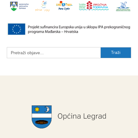
Search
for: