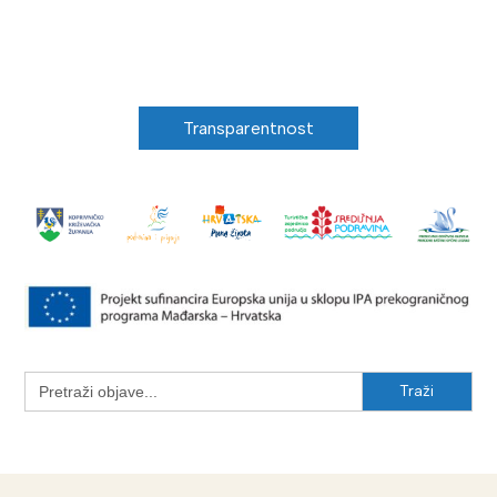
Transparentnost
Search
for: