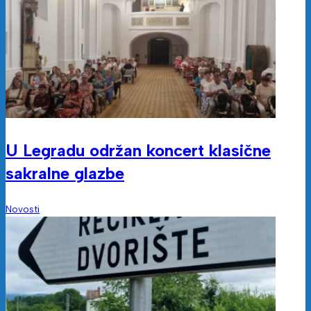
U Legradu održan koncert klasične
sakralne glazbe
Novosti