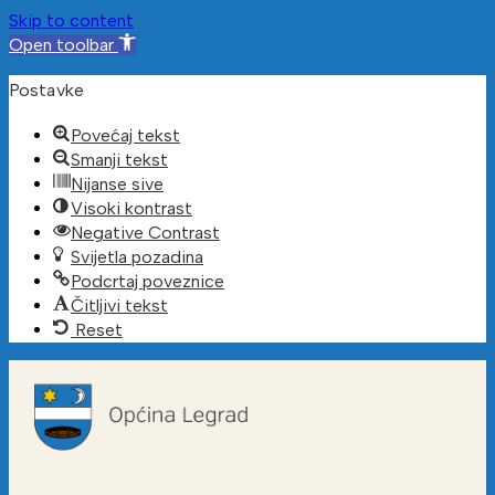
Skip to content
Open toolbar
Postavke
Povećaj tekst
Smanji tekst
Nijanse sive
Visoki kontrast
Negative Contrast
Svijetla pozadina
Podcrtaj poveznice
Čitljivi tekst
Reset