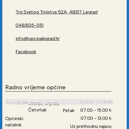
Trg Svetog Trojstva 52A, 48317 Legrad
048/835-051
info@opcinalegrad.hr
Facebook
Radno vrijeme općine
07.00 - 17.00 h
Ponedjeljak
Utorak, Srijeda,
Četvrtak
07.00 - 15.00 h
Petak
07.00 - 13.00 h
Općinski
načelnik
Uz prethodnu najavu