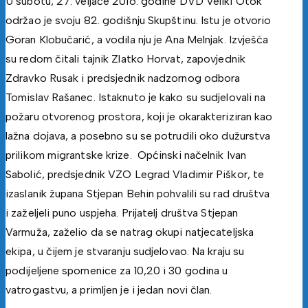
U subotu, 27. veljače 2016. godine DVD Veliki Otok
održao je svoju 82. godišnju Skupštinu. Istu je otvorio
Goran Klobučarić, a vodila nju je Ana Melnjak. Izvješća
su redom čitali tajnik Zlatko Horvat, zapovjednik
Zdravko Rusak i predsjednik nadzornog odbora
Tomislav Rašanec. Istaknuto je kako su sudjelovali na
požaru otvorenog prostora, koji je okarakteriziran kao
lažna dojava, a posebno su se potrudili oko dužurstva
prilikom migrantske krize. Općinski načelnik Ivan
Sabolić, predsjednik VZO Legrad Vladimir Piškor, te
izaslanik župana Stjepan Behin pohvalili su rad društva
i zaželjeli puno uspjeha. Prijatelj društva Stjepan
Varmuža, zaželio da se natrag okupi natjecateljska
ekipa, u čijem je stvaranju sudjelovao. Na kraju su
podijeljene spomenice za 10,20 i 30 godina u
vatrogastvu, a primljen je i jedan novi član.