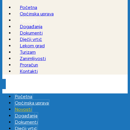
Početna
Općinska uprava
Novosti
Događanja
Dokumenti
Dječji vrtić
Lekom grad
Turizam
Zanimljivosti
Proračun
Kontakti
Početna
Općinska uprava
Novosti
Događanja
Dokumenti
Dječji vrtić