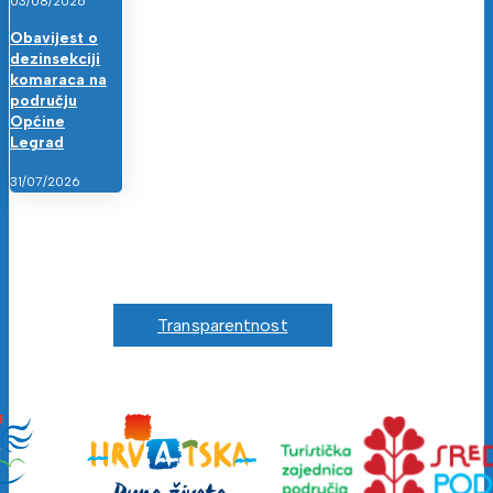
03/08/2026
Obavijest o
dezinsekciji
komaraca na
području
Općine
Legrad
31/07/2026
Transparentnost