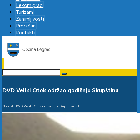
Lekom grad
Turizam
Zanimljivosti
Proračun
Kontakti
DVD Veliki Otok održao godišnju Skupštinu
Novosti
DVD Veliki Otok održao godišnju Skupštinu