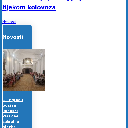
tijekom kolovoza
Novosti
Novosti
U Legradu
održan
koncert
klasične
sakralne
glazbe