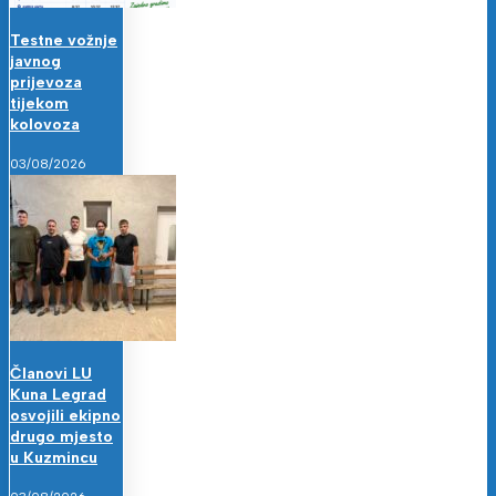
Testne vožnje
javnog
prijevoza
tijekom
kolovoza
03/08/2026
Članovi LU
Kuna Legrad
osvojili ekipno
drugo mjesto
u Kuzmincu