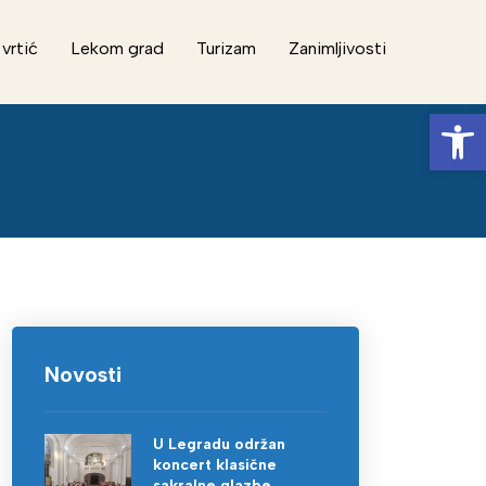
 vrtić
Lekom grad
Turizam
Zanimljivosti
Op
Novosti
U Legradu održan
koncert klasične
sakralne glazbe