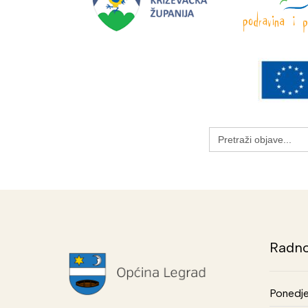
Search
for:
Radno
Ponedje