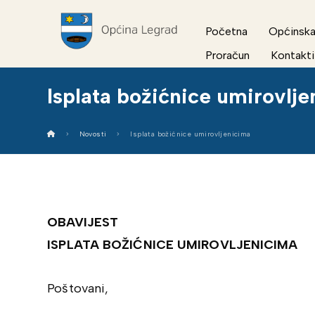
Početna
Općinska
Proračun
Kontakti
Isplata božićnice umirovlj
Novosti
Isplata božićnice umirovljenicima
OBAVIJEST
ISPLATA BOŽIĆNICE UMIROVLJENICIMA
Poštovani,