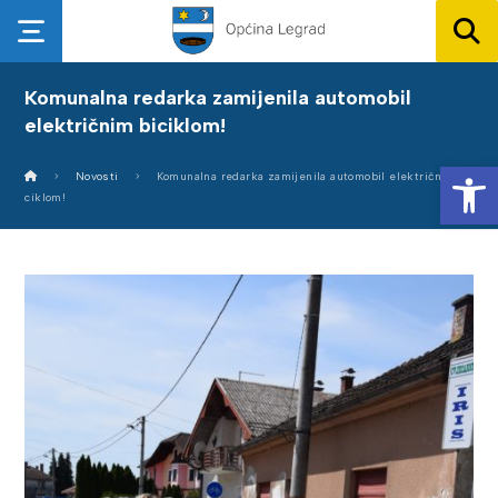
Komunalna redarka zamijenila automobil
električnim biciklom!
Op
Novosti
Komunalna redarka zamijenila automobil električnim bi
ciklom!