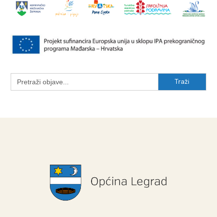
Search
for: