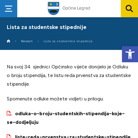
Lista za studentske stipednije
Novosti
Lista za studentske stipednije
Op
Na svoj 34. sjednici Općinsko vijeće donijelo je Odluku
o broju stipendija, te listu reda prvenstva za studentske
stipendije.
Spomenute odluke možete vidjeti u prilogu:
odluka-o-broju-studentskih-stipendija-koje-
se-dodjeljuju
liste-reda-prvenstva-za-studentske-stipendije