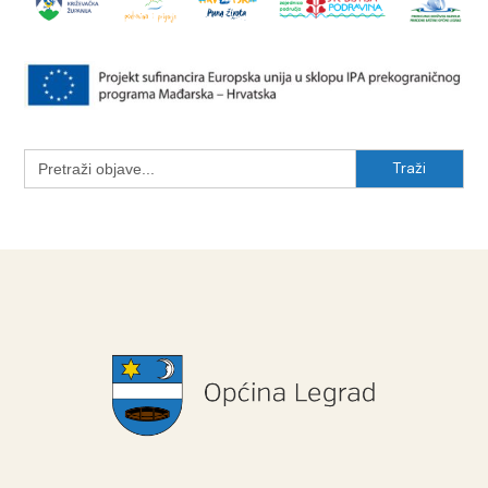
Search
for: