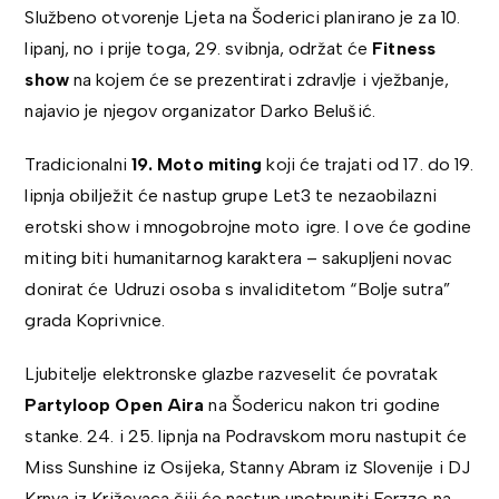
Službeno otvorenje Ljeta na Šoderici planirano je za 10.
lipanj, no i prije toga, 29. svibnja, održat će
Fitness
show
na kojem će se prezentirati zdravlje i vježbanje,
najavio je njegov organizator Darko Belušić.
Tradicionalni
19. Moto miting
koji će trajati od 17. do 19.
lipnja obilježit će nastup grupe Let3 te nezaobilazni
erotski show i mnogobrojne moto igre. I ove će godine
miting biti humanitarnog karaktera – sakupljeni novac
donirat će Udruzi osoba s invaliditetom “Bolje sutra”
grada Koprivnice.
Ljubitelje elektronske glazbe razveselit će povratak
Partyloop Open Aira
na Šodericu nakon tri godine
stanke. 24. i 25. lipnja na Podravskom moru nastupit će
Miss Sunshine iz Osijeka, Stanny Abram iz Slovenije i DJ
Krnya iz Križevaca čiji će nastup upotpuniti Ferzzo na