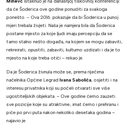
Mihevc
istaknuo je na današnjoj tiskovnoj konferenciji
da će Šoderica ove godine ponuditi za svakoga
ponešto. – Ova 2016. pokazuje da bi Šoderica u punoj
mjeri trebala živjeti. Naša je namjera bila da Šoderica
postane mjesto za koje ljudi imaju percepciju da se
tamo stalno nešto događa, na kojem se mogu zabaviti,
rekreirati, opustiti, zabaviti, kulturno uzdizati i da je to
mjesto na koje treba otići – rekao je.
Da je Šoderica živnula može se, prema riječima
načelnika Općine Legrad
Ivana Sabolića
, osjetiti i na
interesu privatnika koji su počeli otvarati sve više
ugostiteljskih objekata. – Ove godine ćemo zauzeti
sve pozicije koje su atraktivne, imat ćemo i prehranu i
piće po prvi puta nakon nekoliko desetaka godina –
najavio je.