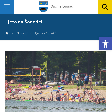
Ljeto na Šoderici
Novosti
Ljeto na Šoderici
Op