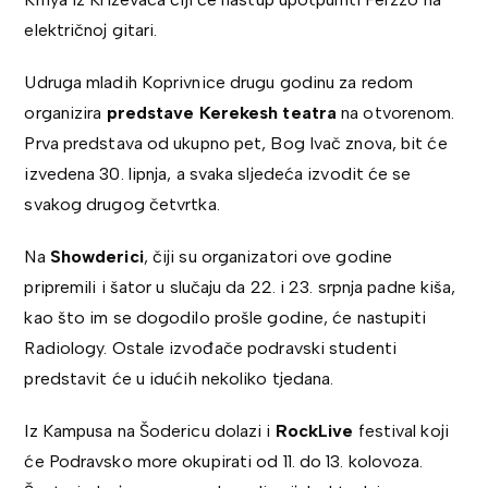
električnoj gitari.
Udruga mladih Koprivnice drugu godinu za redom
organizira
predstave Kerekesh teatra
na otvorenom.
Prva predstava od ukupno pet, Bog Ivač znova, bit će
izvedena 30. lipnja, a svaka sljedeća izvodit će se
svakog drugog četvrtka.
Na
Showderici
, čiji su organizatori ove godine
pripremili i šator u slučaju da 22. i 23. srpnja padne kiša,
kao što im se dogodilo prošle godine, će nastupiti
Radiology. Ostale izvođače podravski studenti
predstavit će u idućih nekoliko tjedana.
Iz Kampusa na Šodericu dolazi i
RockLive
festival koji
će Podravsko more okupirati od 11. do 13. kolovoza.