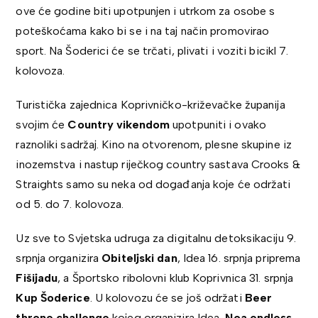
ove će godine biti upotpunjen i utrkom za osobe s
poteškoćama kako bi se i na taj način promovirao
sport. Na Šoderici će se trčati, plivati i voziti bicikl 7.
kolovoza.
Turistička zajednica Koprivničko-križevačke županija
svojim će
Country vikendom
upotpuniti i ovako
raznoliki sadržaj. Kino na otvorenom, plesne skupine iz
inozemstva i nastup riječkog country sastava Crooks &
Straights samo su neka od događanja koje će održati
od 5. do 7. kolovoza.
Uz sve to Svjetska udruga za digitalnu detoksikaciju 9.
srpnja organizira
Obiteljski dan
, Idea 16. srpnja priprema
Fišijadu
, a Športsko ribolovni klub Koprivnica 31. srpnja
Kup Šoderice
. U kolovozu će se još održati
Beer
throne challenge
kojeg organizira Idea,
Noa endless