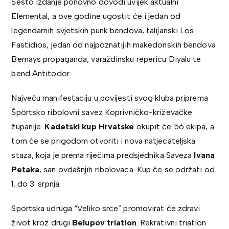
Šesto izdanje ponovno dovodi uvijek aktualni
Elemental, a ove godine ugostit će i jedan od
legendarnih svjetskih punk bendova, talijanski Los
Fastidios, jedan od najpoznatijih makedonskih bendova
Bernays propaganda, varaždinsku repericu Diyalu te
bend Antitodor.
Najveću manifestaciju u povijesti svog kluba priprema
Športsko ribolovni savez Koprivničko-križevačke
županije.
Kadetski kup Hrvatske
okupit će 56 ekipa, a
tom će se prigodom otvoriti i nova natjecateljska
staza, koja je prema riječima predsjednika Saveza
Ivana
Petaka
, san ovdašnjih ribolovaca. Kup će se održati od
1. do 3. srpnja.
Sportska udruga “Veliko srce” promovirat će zdravi
život kroz drugi
Belupov triatlon
. Rekrativni triatlon