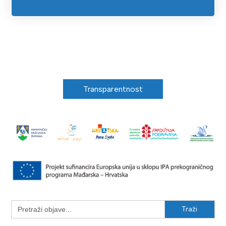
Transparentnost
Search
for: