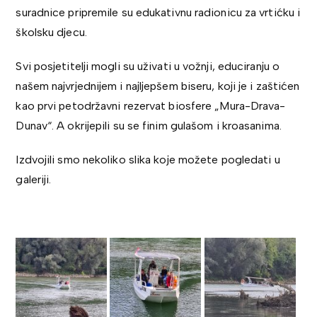
suradnice pripremile su edukativnu radionicu za vrtićku i
školsku djecu.
Svi posjetitelji mogli su uživati u vožnji, educiranju o
našem najvrjednijem i najljepšem biseru, koji je i zaštićen
kao prvi petodržavni rezervat biosfere „Mura-Drava-
Dunav“. A okrijepili su se finim gulašom i kroasanima.
Izdvojili smo nekoliko slika koje možete pogledati u
galeriji.