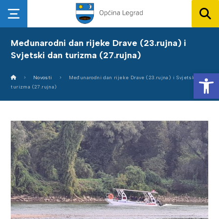
Međunarodni dan rijeke Drave (23.rujna) i
Svjetski dan turizma (27.rujna)
Op
Novosti
Međunarodni dan rijeke Drave (23.rujna) i Svjetski dan
turizma (27.rujna)