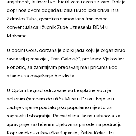
umjetnost, kulinarstvo, biciklizam i avanturizam. Dok je
doprinos ovom događaju dala i katolička crkva i fra
Zdravko Tuba, gvardijan samostana franjevaca
konventualaca i župnik Župe Uznesenja BDM u
Molvama.
U općini Gola, održana je biciklijada koju je organizirao
ravnatelj gimnazije „Fran Galović“, profesor Vjekoslav
Robotić, sa zanimljivim predavanjima i pričama kod
stanica za osvježenje biciklista.
U Općini Legrad održavane su besplatne vožnje
solarnim čamcem do ušća Mure u Dravu, koje je u
zadnje vrijeme postalo jako popularno mjesto za
napraviti fotografiju. Ravnateljica Javne ustanova za
upravljanje zaštićenim dijelovima prirode na području
Koprivničko-križevačke županije, Željka Kolar i tri