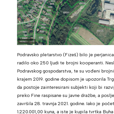
Podravsko pletarstvo (Fizeš) bilo je perjanic
radilo oko 250 ljudi te brojni kooperanti. Nes
Podravskog gospodarstva, te su vođeni brojni
krajem 2019. godine dopisom je upozorila Trgo
da postoje zainteresirani subjekti koji bi raz
preko Fine raspisane su javne dražbe, a poslje
završila 28. travnja 2021. godine. Iako je poče
1.220.001,00 kuna, a iste je kupila tvrtka Buha