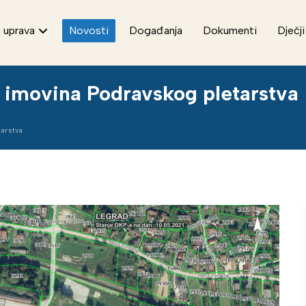
 uprava
Novosti
Događanja
Dokumenti
Dječji
a imovina Podravskog pletarstva
tarstva