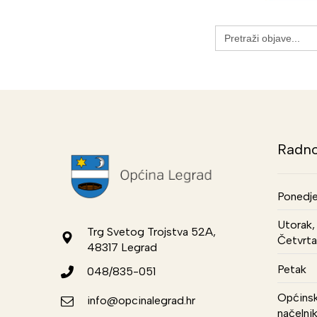
Search
for:
Radno
Ponedje
Utorak, 
Trg Svetog Trojstva 52A,
Četvrta
48317 Legrad
Petak
048/835-051
Općinsk
info@opcinalegrad.hr
načelni