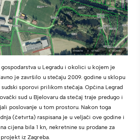
a gospodarstva u Legradu i okolici u kojem je
lavno je završilo u stečaju 2009. godine u sklopu
 sudski sporovi prilikom stečaja. Općina Legrad
vački sud u Bjelovaru da stečaj traje predugo i
vijali poslovanje u tom prostoru. Nakon toga
dnja (četvrta) raspisana je u veljači ove godine i
tna cijena bila 1 kn, nekretnine su prodane za
 projekt iz Zagreba.