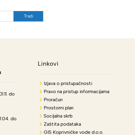
Linkovi
a
Izjava o pristupačnosti
Pravo na pristup informacijama
.11. do
Proračun
Prostorni plan
Socijalna skrb
1.04. do
Zaštita podataka
GIS Koprivničke vode d.o.o.