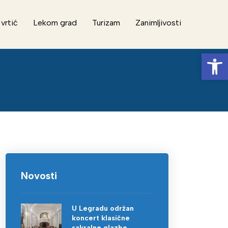
 vrtić
Lekom grad
Turizam
Zanimljivosti
Op
Novosti
U Legradu održan
koncert klasične
sakralne glazbe