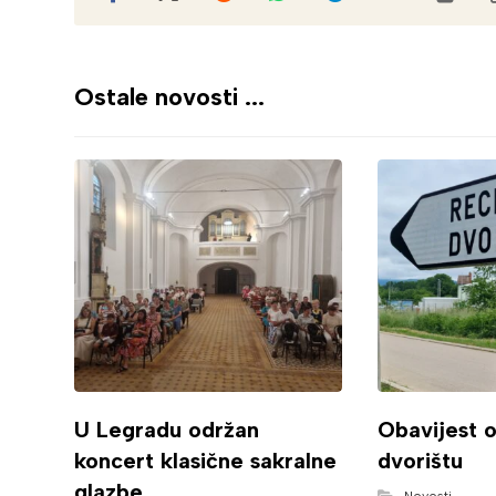
Ostale novosti ...
U Legradu održan
Obavijest 
koncert klasične sakralne
dvorištu
glazbe
Novosti