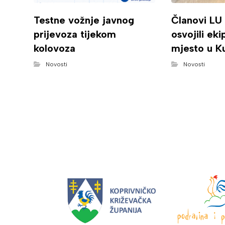
Testne vožnje javnog
Članovi LU
prijevoza tijekom
osvojili ek
kolovoza
mjesto u K
Novosti
Novosti