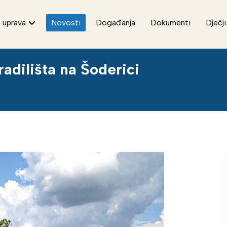
 uprava
Novosti
Događanja
Dokumenti
Dječji
radilišta na Šoderici