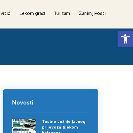
 vrtić
Lekom grad
Turizam
Zanimljivosti
Op
Novosti
Testne vožnje javnog
prijevoza tijekom
kolovoza