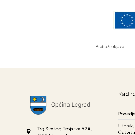
Search
for:
Radno
Ponedje
Utorak, 
Trg Svetog Trojstva 52A,
Četvrta