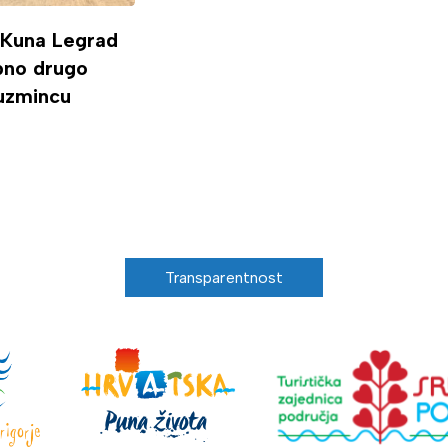
 Kuna Legrad
ipno drugo
uzmincu
Transparentnost