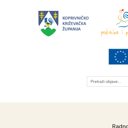
Search
for:
Radno