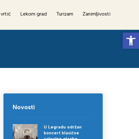
 vrtić
Lekom grad
Turizam
Zanimljivosti
Op
Novosti
U Legradu održan
koncert klasične
sakralne glazbe