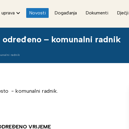
 uprava
Novosti
Događanja
Dokumenti
Dječji
a određeno – komunalni radnik
unalni radnik
esto - komunalni radnik.
ODREĐENO VRIJEME