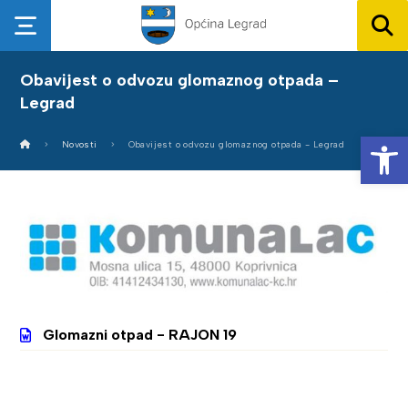
Obavijest o odvozu glomaznog otpada –
Legrad
Op
Novosti
Obavijest o odvozu glomaznog otpada - Legrad
Glomazni otpad - RAJON 19