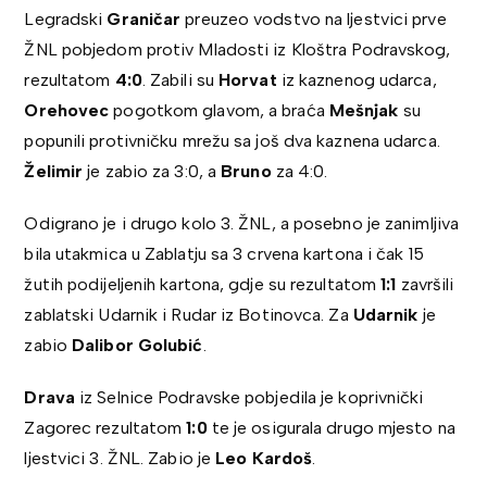
Legradski
Graničar
preuzeo vodstvo na ljestvici prve
ŽNL pobjedom protiv Mladosti iz Kloštra Podravskog,
rezultatom
4:0
. Zabili su
Horvat
iz kaznenog udarca,
Orehovec
pogotkom glavom, a braća
Mešnjak
su
popunili protivničku mrežu sa još dva kaznena udarca.
Želimir
je zabio za 3:0, a
Bruno
za 4:0.
Odigrano je i drugo kolo 3. ŽNL, a posebno je zanimljiva
bila utakmica u Zablatju sa 3 crvena kartona i čak 15
žutih podijeljenih kartona, gdje su rezultatom
1:1
završili
zablatski Udarnik i Rudar iz Botinovca. Za
Udarnik
je
zabio
Dalibor Golubić
.
Drava
iz Selnice Podravske pobjedila je koprivnički
Zagorec rezultatom
1:0
te je osigurala drugo mjesto na
ljestvici 3. ŽNL. Zabio je
Leo Kardoš
.