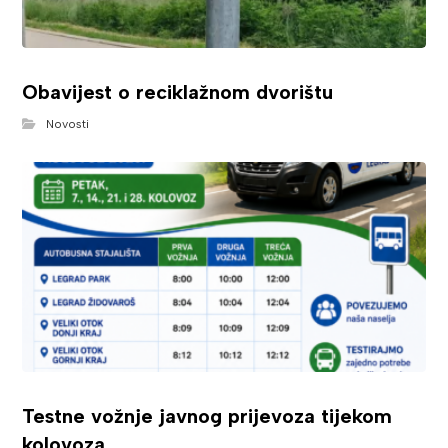
Obavijest o reciklažnom dvorištu
Novosti
Testne vožnje javnog prijevoza tijekom
kolovoza