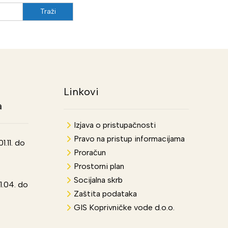
Linkovi
a
Izjava o pristupačnosti
Pravo na pristup informacijama
.11. do
Proračun
Prostorni plan
Socijalna skrb
1.04. do
Zaštita podataka
GIS Koprivničke vode d.o.o.