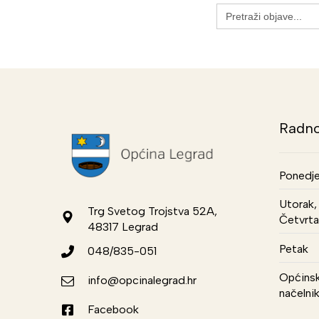
Search
for:
Radno
Ponedje
Utorak, 
Trg Svetog Trojstva 52A,
Četvrta
48317 Legrad
Petak
048/835-051
Općinsk
info@opcinalegrad.hr
načelni
Facebook