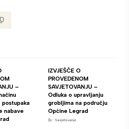
O
IZVJEŠĆE O
NOM
PROVEDENOM
ANJU –
SAVJETOVANJU –
 načinu
Odluka o upravljanju
 postupaka
grobljima na području
e nabave
Općine Legrad
rad
Savjetovanje