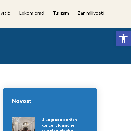
 vrtić
Lekom grad
Turizam
Zanimljivosti
Op
Novosti
U Legradu održan
koncert klasične
sakralne glazbe