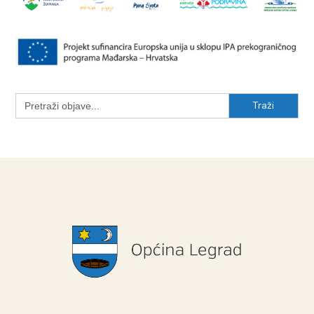
Search
for: