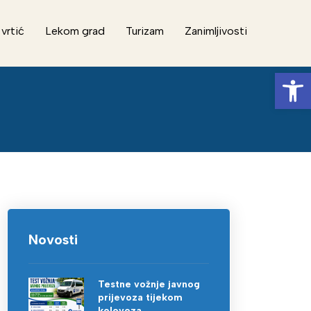
 vrtić
Lekom grad
Turizam
Zanimljivosti
Op
Novosti
Testne vožnje javnog
prijevoza tijekom
kolovoza