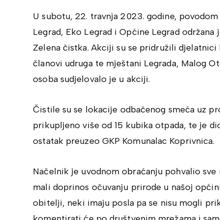
U subotu, 22. travnja 2023. godine, povodom 
Legrad, Eko Legrad i Općine Legrad održana je
Zelena čistka. Akciji su se pridružili djelatn
članovi udruga te mještani Legrada, Malog Oto
osoba sudjelovalo je u akciji.
Čistile su se lokacije odbačenog smeća uz p
prikupljeno više od 15 kubika otpada, te je di
ostatak preuzeo GKP Komunalac Koprivnica.
Načelnik je uvodnom obraćanju pohvalio sve mje
mali doprinos očuvanju prirode u našoj općini.
obitelji, neki imaju posla pa se nisu mogli pri
komentirati će po društvenim mrežama i samo