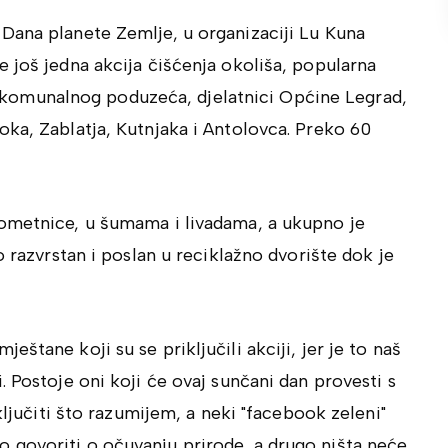
Dana planete Zemlje, u organizaciji Lu Kuna
 još jedna akcija čišćenja okoliša, popularna
ici komunalnog poduzeća, djelatnici Općine Legrad,
ka, Zablatja, Kutnjaka i Antolovca. Preko 60
rometnice, u šumama i livadama, a ukupno je
o razvrstan i poslan u reciklažno dvorište dok je
štane koji su se priključili akciji, jer je to naš
 Postoje oni koji će ovaj sunčani dan provesti s
ključiti što razumijem, a neki "facebook zeleni"
 govoriti o očuvanju prirode, a drugo ništa neće