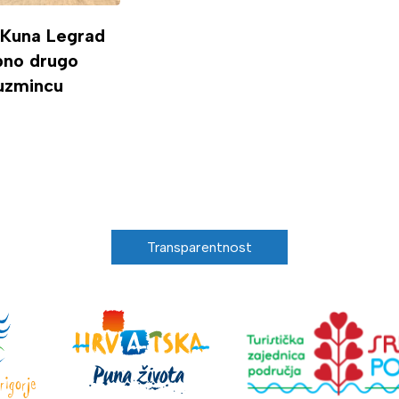
 Kuna Legrad
ipno drugo
uzmincu
Transparentnost