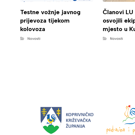
Testne vožnje javnog
Članovi LU
prijevoza tijekom
osvojili ek
kolovoza
mjesto u K
Novosti
Novosti