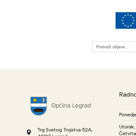
Search
for:
Radno
Ponedje
Utorak, 
Trg Svetog Trojstva 52A,
Četvrta