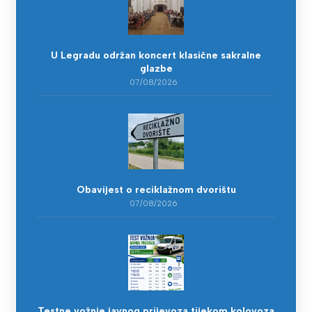
U Legradu održan koncert klasične sakralne
glazbe
07/08/2026
Obavijest o reciklažnom dvorištu
07/08/2026
Testne vožnje javnog prijevoza tijekom kolovoza