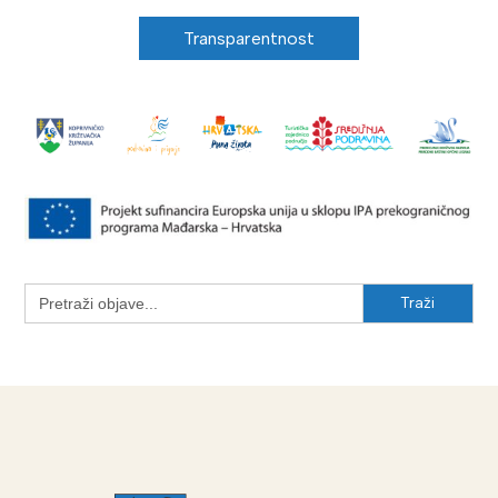
Transparentnost
Search
for: