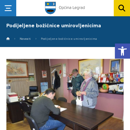
Podijeljene božićnice umirovljenicima
Novosti
Podijeljene božićnice umirovljenicima
Op