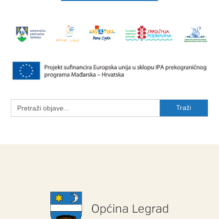
Search
for: