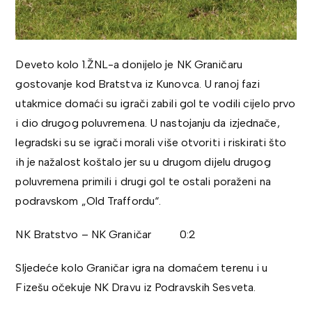
Deveto kolo 1.ŽNL-a donijelo je NK Graničaru
gostovanje kod Bratstva iz Kunovca. U ranoj fazi
utakmice domaći su igrači zabili gol te vodili cijelo prvo
i dio drugog poluvremena. U nastojanju da izjednače,
legradski su se igrači morali više otvoriti i riskirati što
ih je nažalost koštalo jer su u drugom dijelu drugog
poluvremena primili i drugi gol te ostali poraženi na
podravskom „Old Traffordu“.
NK Bratstvo – NK Graničar 0:2
Sljedeće kolo Graničar igra na domaćem terenu i u
Fizešu očekuje NK Dravu iz Podravskih Sesveta.