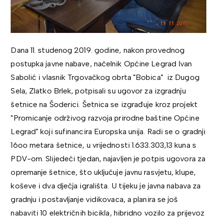
Dana 11. studenog 2019. godine, nakon provednog
postupka javne nabave, načelnik Općine Legrad Ivan
Sabolić i vlasnik Trgovačkog obrta "Bobica" iz Dugog
Sela, Zlatko Brlek, potpisali su ugovor za izgradnju
šetnice na Šoderici. Šetnica se izgrađuje kroz projekt
"Promicanje održivog razvoja prirodne baštine Općine
Legrad" koji sufinancira Europska unija. Radi se o gradnji
16oo metara šetnice, u vrijednosti 1.633.303,13 kuna s
PDV-om. Slijedeći tjedan, najavljen je potpis ugovora za
opremanje šetnice, što uključuje javnu rasvjetu, klupe,
koševe i dva dječja igrališta. U tijeku je javna nabava za
gradnju i postavljanje vidikovaca, a planira se još
nabaviti 10 električnih bicikla, hibridno vozilo za prijevoz