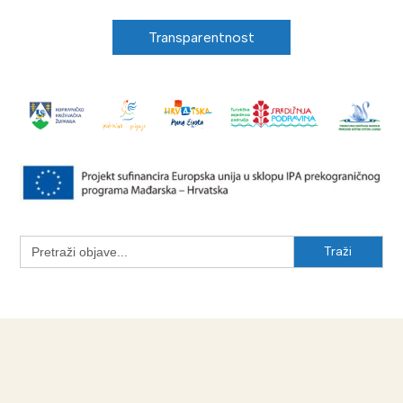
Transparentnost
Search
for: