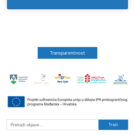
Transparentnost
Search
for: