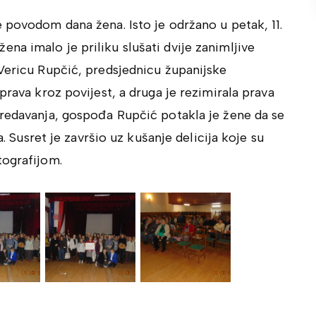
 povodom dana žena. Isto je održano u petak, 11.
a imalo je priliku slušati dvije zanimljive
Vericu Rupčić, predsjednicu županijske
prava kroz povijest, a druga je rezimirala prava
predavanja, gospođa Rupčić potakla je žene da se
a. Susret je završio uz kušanje delicija koje su
tografijom.