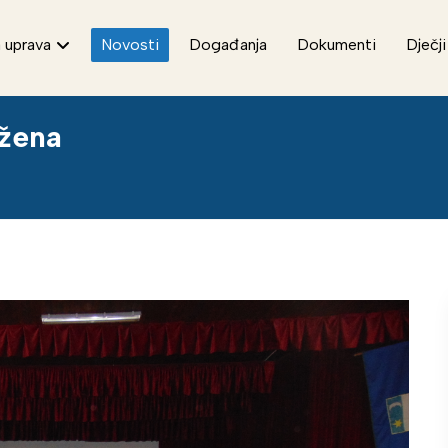
 uprava
Novosti
Događanja
Dokumenti
Dječji
žena