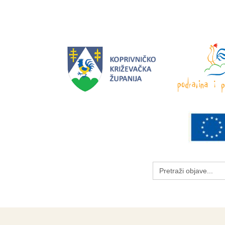
Search
for: