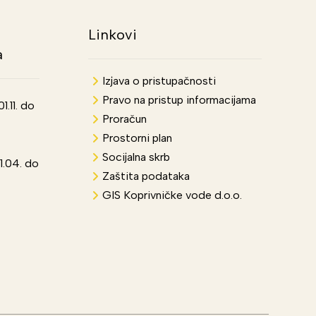
Linkovi
a
Izjava o pristupačnosti
Pravo na pristup informacijama
.11. do
Proračun
Prostorni plan
Socijalna skrb
1.04. do
Zaštita podataka
GIS Koprivničke vode d.o.o.