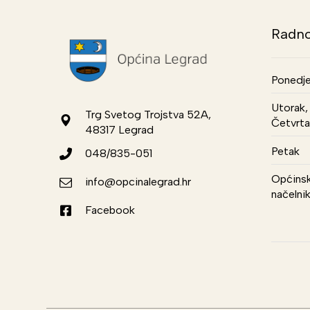
Radno
Ponedje
Utorak, 
Trg Svetog Trojstva 52A,
Četvrta
48317 Legrad
Petak
048/835-051
Općinsk
info@opcinalegrad.hr
načelni
Facebook