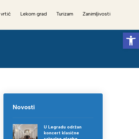
 vrtić
Lekom grad
Turizam
Zanimljivosti
Op
Novosti
U Legradu održan
koncert klasične
sakralne glazbe