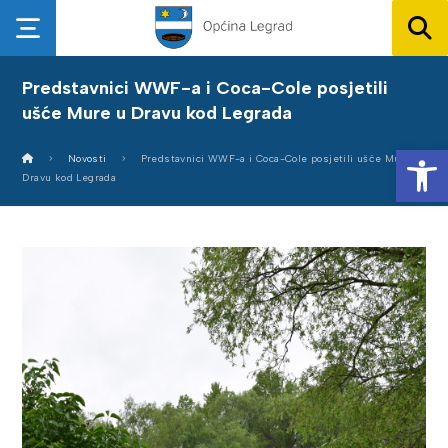
Predstavnici WWF-a i Coca-Cole posjetili
ušće Mure u Dravu kod Legrada
Op
Novosti
Predstavnici WWF-a i Coca-Cole posjetili ušće Mure u
Dravu kod Legrada