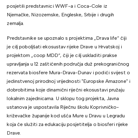
posjetili predstavnici WWF-a i Coca-Cole iz
Njemačke, Nizozemske, Engleske, Srbije i drugih
zemalja.
Predstavnike se upoznalo s projektima „Drava life“ čiji
je cilj poboljšati ekosustav rijeke Drave u Hrvatskoj i
projektom „coop MDD“, čiji je cilj uskladiti prakse
upravljanja u 12 zaštićenih područja duž prekograničnog
rezervata biosfere Mura-Drava-Dunav i podići svijest o
jedinstvenoj prirodnoj vrijednosti "Europske Amazone" i
dobrobitima koje dinamični riječni ekosustavi pružaju
lokalnim zajednicama. U sklopu tog projekta, Javna
ustanova je uspostavila Riječnu školu Koprivničko-
križevačke županije kod ušća Mure u Dravu u Legradu
koja će služiti za edukaciju posjetitelja o biosferi rijeke
Drave.