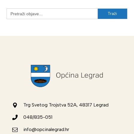
Search
for:
Trg Svetog Trojstva 52A, 48317 Legrad
048/835-051
info@opcinalegrad.hr