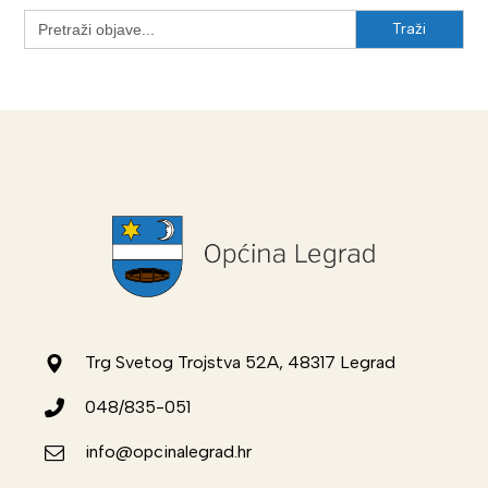
Search
for:
Trg Svetog Trojstva 52A, 48317 Legrad
048/835-051
info@opcinalegrad.hr