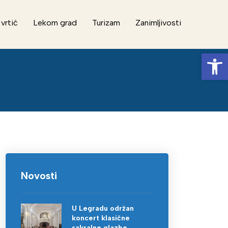
 vrtić
Lekom grad
Turizam
Zanimljivosti
Op
Novosti
U Legradu održan
koncert klasične
sakralne glazbe