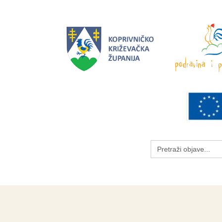
Search
for: