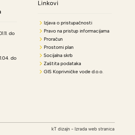
Linkovi
a
Izjava o pristupačnosti
Pravo na pristup informacijama
.11. do
Proračun
Prostorni plan
Socijalna skrb
1.04. do
Zaštita podataka
GIS Koprivničke vode d.o.o.
kT dizajn
-
Izrada web stranica