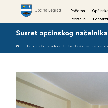
Početna
Općinska
Proračun
Kontakti
Susret općinskog načelnika
Legrad and Ortilos on bike
Susret općinskog načelnika sa 