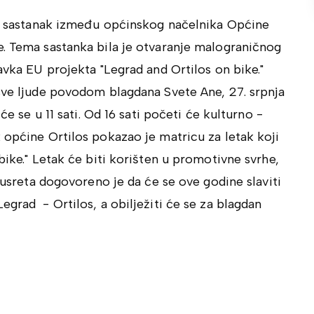
dni sastanak između općinskog načelnika Općine
e. Tema sastanka bila je otvaranje malograničnog
avka EU projekta "Legrad and Ortilos on bike."
 sve ljude povodom blagdana Svete Ane, 27. srpnja
će se u 11 sati. Od 16 sati početi će kulturno -
 općine Ortilos pokazao je matricu za letak koji
bike." Letak će biti korišten u promotivne svrhe,
 susreta dogovoreno je da će se ove godine slaviti
egrad - Ortilos, a obilježiti će se za blagdan