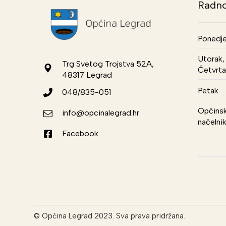
Radno
Ponedje
Utorak, 
Trg Svetog Trojstva 52A,
Četvrta
48317 Legrad
Petak
048/835-051
Općinsk
info@opcinalegrad.hr
načelni
Facebook
© Općina Legrad 2023. Sva prava pridržana.