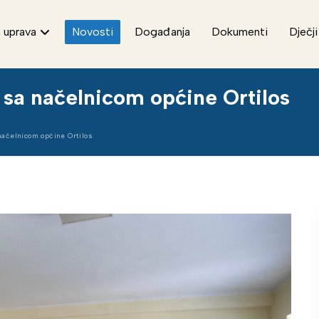
 uprava
Novosti
Događanja
Dokumenti
Dječji
 sa načelnicom općine Ortilos
načelnicom općine Ortilos